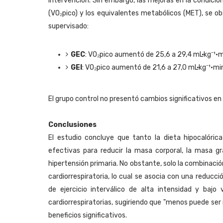
intervención. Sin embargo, las mejoras en la condici
(VO₂pico) y los equivalentes metabólicos (MET), se ob
supervisado:
GEC
: VO₂pico aumentó de 25,6 a 29,4 mL·kg⁻¹·min
GEI
: VO₂pico aumentó de 21,6 a 27,0 mL·kg⁻¹·min⁻
El grupo control no presentó cambios significativos en 
Conclusiones
El estudio concluye que tanto la dieta hipocalóric
efectivas para reducir la masa corporal, la masa gr
hipertensión primaria. No obstante, solo la combinación
cardiorrespiratoria, lo cual se asocia con una reducc
de ejercicio interválico de alta intensidad y baj
cardiorrespiratorias, sugiriendo que "menos puede se
beneficios significativos.